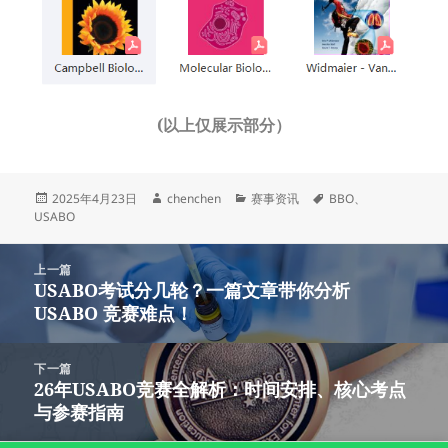
(以上仅展示部分）
发
作
分
标
2025年4月23日
chenchen
赛事资讯
BBO
、
布
者
类
签
USABO
于
文
上一篇
章
USABO考试分几轮？一篇文章带你分析
上
导
USABO 竞赛难点！
篇
航
文
章：
下一篇
26年USABO竞赛全解析：时间安排、核心考点
下
与参赛指南
篇
文