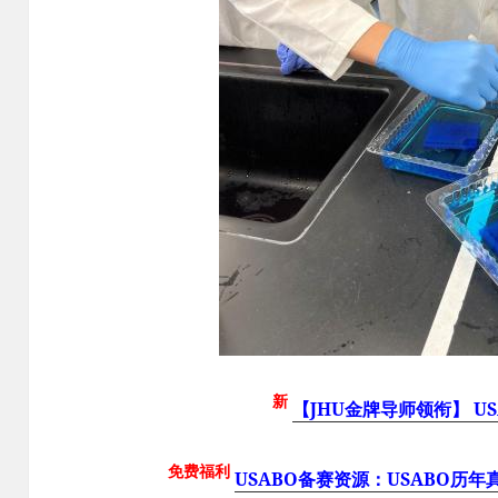
新
【JHU金牌导师领衔】 US
免费福利
USABO备赛资源：USABO历