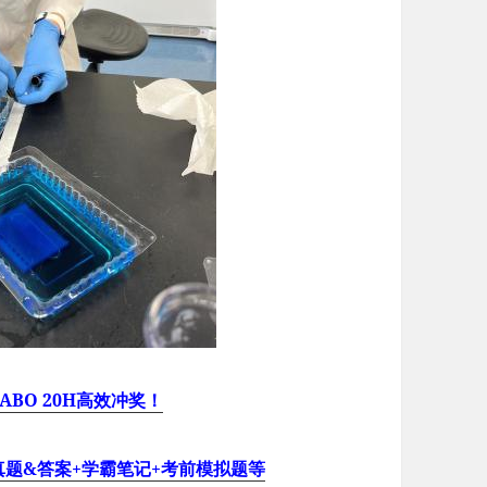
ABO 20H高效冲奖！
年真题&答案+学霸笔记+考前模拟题等