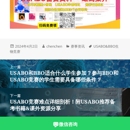
发
作
分
标
2024年4月2日
chenchen
赛事资讯
USABO&BBO生
布
者
类
签
物竞赛
于
文
上一篇
章
USABO和BBO适合什么学生参加？参与BBO和
上
导
USABO竞赛的学生需要具备哪些条件？
篇
航
文
章：
下一篇
USABO竞赛难点详细剖析！附USABO推荐备
下
考书籍&课外资源分享
篇
文
章：
💬
微信咨询
沪ICP备2023003166号-1