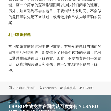
键。画一个简单的逻辑推理图可以加快我们阅读的速度。
另外，如果遇到不会的题目，不要纠结太长时间。不会做
的题目可以先记下来跳过，或者选择自己认为最正确的答
案。
利用常识解题
常识知识在解题过程中也很重要。有些竞赛题目与我们的
日常生活密切相关，即使你不了解每个选项的意思，也可
以通过排除法选出正确答案。因此，不要放弃任何一道题
目，认真地阅读题目和图像，你一定能取得不错的正确
率。
发
作
分
标
2023年10月18日
chenchen
赛事资讯
USABO
布
者
类
签
于
文
上一篇
章
USABO生物竞赛在国内认可度如何？USABO
上
导