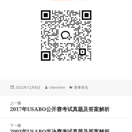
发
作
分
2022年12月8日
chenchen
赛事资讯
布
者
类
于
文
上一篇
章
2017年USABO公开赛考试真题及答案解析
上
导
篇
航
文
下一篇
章：
2003年USABO半决赛考试真题及答案解析
下