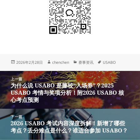
发
作
分
标
2026年2月28日
chenchen
赛事资讯
USABO
布
者
类
签
于
文
上一篇
章
为什么说 USABO 是藤校“入场券”？2025
上
导
USABO 考情与奖项分析！附2026 USABO 核
篇
航
心考点预测
文
章：
下一篇
2026 USABO 考试内容深度拆解！新增了哪些
下
考点？丢分难点是什么？谁适合参加 USABO？
篇
文