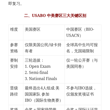
即复习。
二、USABO 中美赛区三大关键区别
维度
美国赛区
中国赛区（BIO-
USACN）
参赛
仅限美国公民/绿卡持
全球高中生均可报
资格
有者
名，无国籍限制
赛制
三轮选拔：
仅一轮公开赛（与
安排
1. Open Exam
美国同卷）
2. Semi-final
3. National Finals
晋级
最终选出4人组成 美
不参与IBO选拔，
路径
国国家队 参加
仅颁发奖项证书
IBO（国际生物奥赛）
奖项
金奖 = 国家级荣誉，
金奖 = 国际认证学