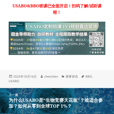
USABO&BBO班课已全面开启！扫码了解/试听课
程！
发
作
分
标
2025年10月16日
chenchen
赛事资讯
BBO
、
布
者
类
签
USABO
于
文
上一篇
章
为什么USABO是“生物竞赛天花板”？谁适合参
上
导
加？如何从零到全球TOP 1%？
篇
航
文