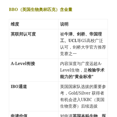
BBO（英国生物奥林匹克）含金量
维度
说明
英联邦认可度
被
牛津、剑桥、帝国理
工、UCL
等G5高校广泛
认可，剑桥大学官方推荐
竞赛之一
A-Level衔接
内容深度与广度远超A-
Level生物，是
检验学术
能力的“黄金标准”
IBO通道
英国国家队选拔的重要参
考，Gold/Silver 获得者
有机会进入UKBC（英国
生物竞赛）后续选拔
申请价值
对申请
英国本科生物、医