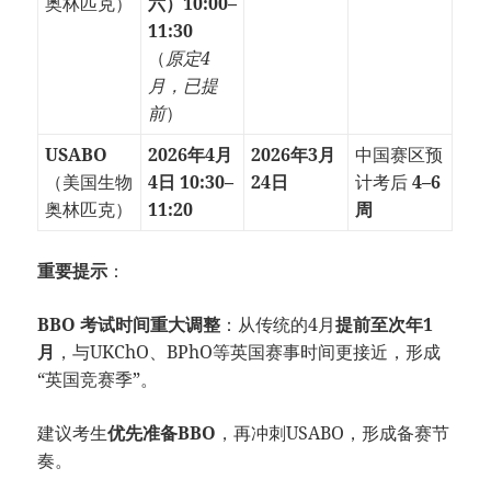
奥林匹克）
六）10:00–
11:30
（
原定4
月，已提
前
）
USABO
2026年4月
2026年3月
中国赛区预
（美国生物
4日 10:30–
24日
计考后
4–6
奥林匹克）
11:20
周
重要提示
：
BBO 考试时间重大调整
：从传统的4月
提前至次年1
月
，与UKChO、BPhO等英国赛事时间更接近，形成
“英国竞赛季”。
建议考生
优先准备BBO
，再冲刺USABO，形成备赛节
奏。