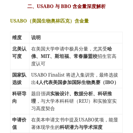
二、USABO 与 BBO 含金量深度解析
USABO（美国生物奥林匹克）含金量
维度
说明
北美认
在美国大学申请中极具分量，尤其受
哈
可度
佛、MIT、斯坦福、常春藤盟校
招生官高
度认可
国家队
USABO Finalist 将进入集训营，最终选拔
选拔
出
4人代表美国参加国际生物奥赛（IBO）
科研导
题目强调
实验设计、数据分析、科研推
向
理
，与大学本科科研（REU）和实验室实
习高度契合
申请价
在美本申请文书中提及USABO奖项，能显
值
著体现学生的
科研潜力与学术深度