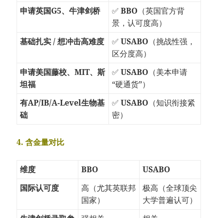
申请英国G5、牛津剑桥
✅
BBO
（英国官方背
景，认可度高）
基础扎实 / 想冲击高难度
✅
USABO
（挑战性强，
区分度高）
申请美国藤校、MIT、斯
✅
USABO
（美本申请
坦福
“硬通货”）
有AP/IB/A-Level生物基
✅
USABO
（知识衔接紧
础
密）
4. 含金量对比
维度
BBO
USABO
国际认可度
高（尤其英联邦
极高（全球顶尖
国家）
大学普遍认可）