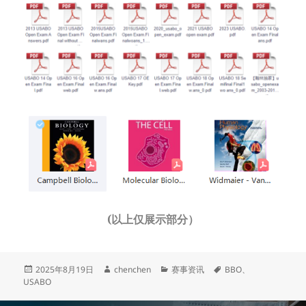
(以上仅展示部分）
发
作
分
标
2025年8月19日
chenchen
赛事资讯
BBO
、
布
者
类
签
USABO
于