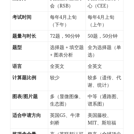
会（RSB）
心（CEE）
考试时间
每年4月上旬
每年4月上旬
（下午）
（上午）
题量与时长
72题，90分钟
50题，50分钟
题型
选择题 + 填空题
全为选择题（单
+ 图表分析
选）
语言
全英文
全英文
计算题比例
较少
较多（遗传、代
谢、统计）
图表/图片题
多（显微图像、
中等（通路图、
生态图）
谱系图）
适合申请方向
英国G5、牛津
美国藤校、
剑桥
MIT、斯坦福
奖项含金量
高（英联邦认可
极高（全球顶尖