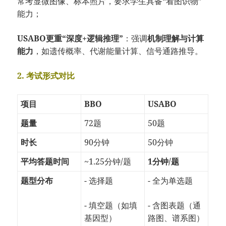
常考显微图像、标本照片，要求学生具备“看图识物”
能力；
USABO更重“深度+逻辑推理”
：强调
机制理解与计算
能力
，如遗传概率、代谢能量计算、信号通路推导。
2. 考试形式对比
项目
BBO
USABO
题量
72题
50题
时长
90分钟
50分钟
平均答题时间
~1.25分钟/题
1分钟/题
题型分布
- 选择题
- 全为单选题
- 填空题（如填
- 含图表题（通
基因型）
路图、谱系图）