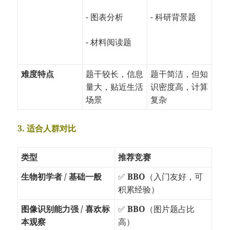
- 图表分析
- 科研背景题
- 材料阅读题
难度特点
题干较长，信息
题干简洁，但知
量大，贴近生活
识密度高，计算
场景
复杂
3. 适合人群对比
类型
推荐竞赛
生物初学者 / 基础一般
✅
BBO
（入门友好，可
积累经验）
图像识别能力强 / 喜欢标
✅
BBO
（图片题占比
本观察
高）