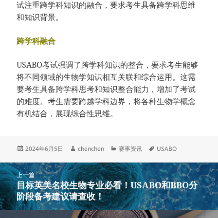
试注重跨学科知识的融合，要求考生具备跨学科思维
和知识背景。
跨学科融合
USABO考试强调了跨学科知识的整合，要求考生能够
将不同领域的生物学知识相互关联和综合运用。这需
要考生具备跨学科思考和知识整合能力，增加了考试
的难度。考生需要跨越学科边界，将各种生物学概念
有机结合，展现综合性思维。
发
作
分
标
2024年6月5日
chenchen
赛事资讯
USABO
布
者
类
签
于
文
上一篇
章
目标英美名校生物专业必看！USABO和BBO分
上
导
阶段备考建议请查收！
篇
航
文