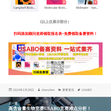
(以上仅展示部分）
扫码添加顾问老师领取报名表+免费领取备赛资料！
发
作
分
标
2024年2月28日
chenchen
赛事资讯
USABO
布
者
类
签
于
文
上一篇
章
高含金量生物竞赛USABO竞赛难点分析！
上