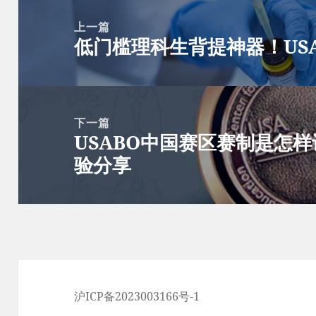
文
章
上一篇
低门槛理科生背提神器！US
导
上
航
篇
文
章：
下一篇
USABO中国赛区赛制是怎样
下
验分享
篇
文
章：
沪ICP备2023003166号-1