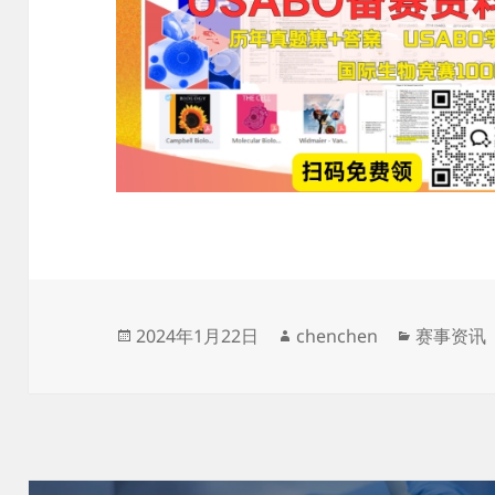
发
作
分
2024年1月22日
chenchen
赛事资讯
布
者
类
于